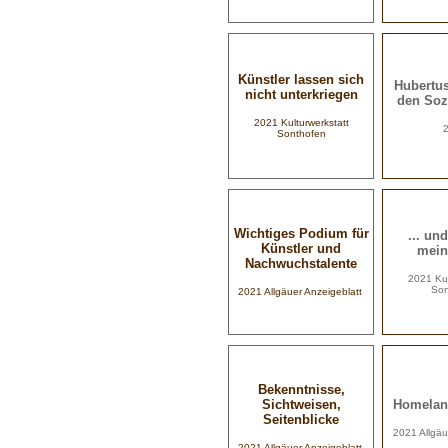
Künstler lassen sich
Hubertus
nicht unterkriegen
den Soz
2021
Kulturwerkstatt
Sonthofen
Wichtiges Podium für
... un
Künstler und
mein
Nachwuchstalente
2021
Ku
Son
2021 Allgäuer Anzeigeblatt
Bekenntnisse,
Sichtweisen,
Homelan
Seitenblicke
2021 Allgäu
2021 Allgäuer Anzeigeblatt