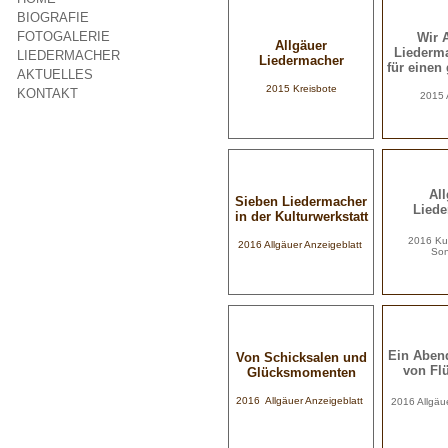
BIOGRAFIE
FOTOGALERIE
Wir 
Allgäuer
Liederma
LIEDERMACHER
Liedermacher
für einen
AKTUELLES
2015 Kreisbote
KONTAKT
2015 
Al
Sieben Liedermacher
Liede
in der Kulturwerkstatt
2016
Ku
2016 Allgäuer Anzeigeblatt
Son
Ein Aben
Von Schicksalen und
von Fl
Glücksmomenten
2016 Allgäuer Anzeigeblatt
2016 Allgäu