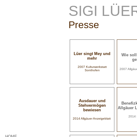
SIGI LÜE
Presse
Lüer singt Mey und
Wie soll
mehr
ge
2007
Kulturwerkstatt
2007 Allgäu
Sonthofen
Ausdauer und
Benefiz
Stehvermögen
Allgäuer 
bewiesen
2014 
2014 Allgäuer Anzeigeblatt
HOME